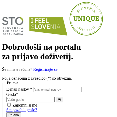
Dobrodošli na portalu
za prijavo doživetij.
Še nimate računa?
Registrirajte se
Polja označena z zvezdico (
*
) so obvezna.
Prijava
E-mail naslov
*
Geslo
*
Zapomni si me
Ste pozabili geslo?
Prijava